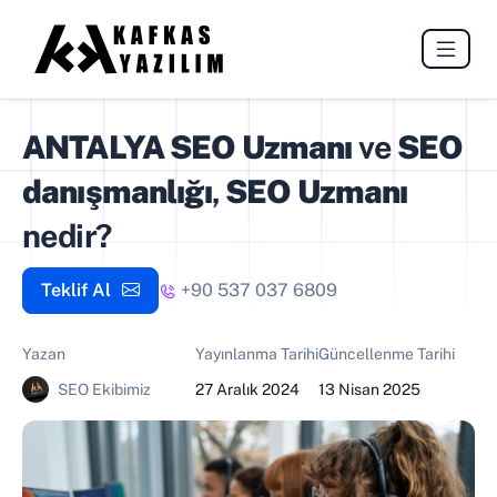
ANTALYA SEO Uzmanı
ve
SEO
danışmanlığı
,
SEO Uzmanı
nedir?
Teklif Al
+90 537 037 6809
Yazan
Yayınlanma Tarihi
Güncellenme Tarihi
SEO Ekibimiz
27 Aralık 2024
13 Nisan 2025