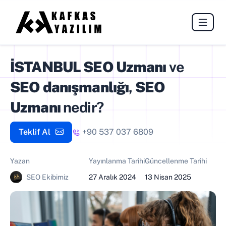
İSTANBUL SEO Uzmanı
ve
SEO danışmanlığı
,
SEO
Uzmanı
nedir?
Teklif Al
+90 537 037 6809
Yazan
Yayınlanma Tarihi
Güncellenme Tarihi
SEO Ekibimiz
27 Aralık 2024
13 Nisan 2025